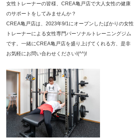
女性トレーナーの皆様、CREA亀戸店で大人女性の健康
のサポートをしてみませんか？
CREA亀戸店は、2023年9/1にオープンしたばかりの女性
トレーナーによる女性専門パーソナルトレーニングジム
です。一緒にCREA亀戸店を盛り上げてくれる方、是非
お気軽にお問い合わせください!(^^)!