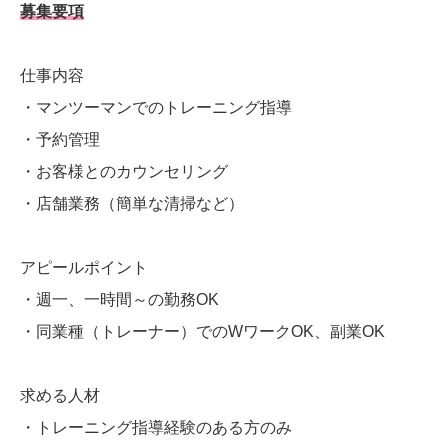
募集要項
仕事内容
・マンツーマンでのトレーニング指導
・予約管理
・お客様とのカウンセリング
・店舗業務（簡単な清掃など）
アピールポイント
・週一、一時間～の勤務OK
・同業種（トレーナー）でのWワークOK、副業OK
求める人材
・トレーニング指導経験のある方のみ