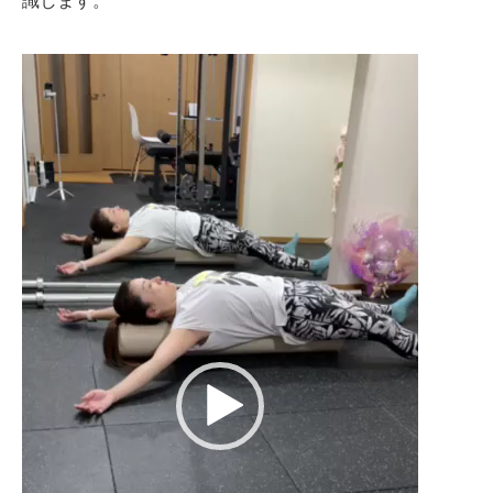
識します。
動
画
プ
レ
ー
ヤ
ー