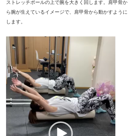
ストレッチポールの上で腕を大きく回します。肩甲骨か
ら腕が生えているイメージで、肩甲骨から動かすように
します。
動
画
プ
レ
ー
ヤ
ー