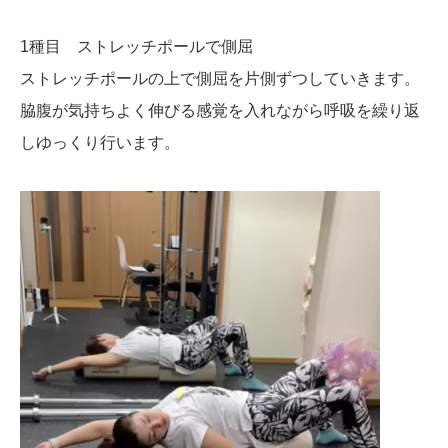
1種目 ストレッチポールで側屈
ストレッチポールの上で側屈を片側ずつしていきます。
脇腹が気持ちよく伸びる感覚を入れながら呼吸を繰り返
しゆっくり行います。
動
画
プ
レ
ー
ヤ
ー